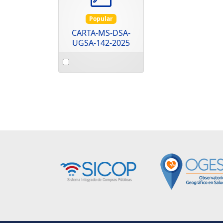
Popular
CARTA-MS-DSA-
UGSA-142-2025
Select
an
item